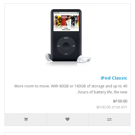
iPod Classic
More room to move. With 80GB or 160GB of storage and up to 40
hours of battery life, the new..
₪100.00
ללא מע"מ: ₪100.00