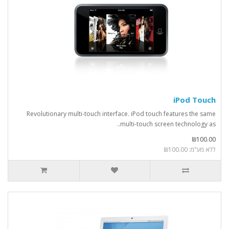
iPod Touch
Revolutionary multi-touch interface. iPod touch features the same
multi-touch screen technology as..
₪100.00
ללא מע"מ: ₪100.00